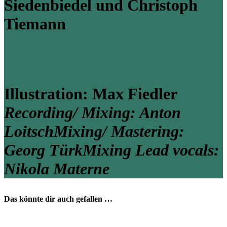
Siedenbiedel und Christoph
Tiemann
Illustration: Max Fiedler
Recording/ Mixing: Anton
Loitsch
Mixing/ Mastering:
Georg Türk
Mixing Lead vocals:
Nikola Materne
Das könnte dir auch gefallen …