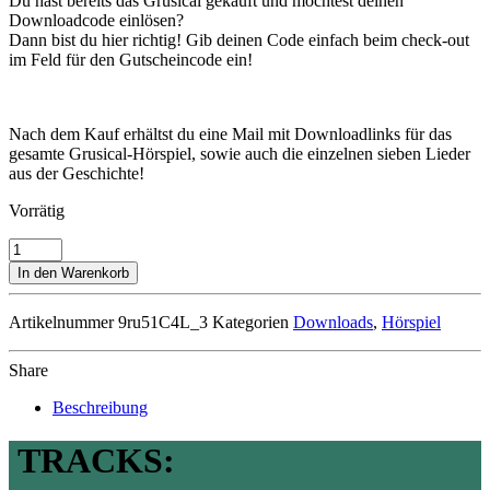
Du hast bereits das Grusical gekauft und möchtest deinen
Downloadcode einlösen?
Dann bist du hier richtig! Gib deinen Code einfach beim check-out
im Feld für den Gutscheincode ein!
Nach dem Kauf erhältst du eine Mail mit Downloadlinks für das
gesamte Grusical-Hörspiel, sowie auch die einzelnen sieben Lieder
aus der Geschichte!
Vorrätig
Gru
Gru
In den Warenkorb
Gruselig
-
Artikelnummer
9ru51C4L_3
Kategorien
Downloads
,
Hörspiel
Das
verfluchte
Schloss
Share
als
DOWNLOAD
Beschreibung
Menge
TRACKS: