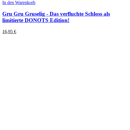
In den Warenkorb
Gru Gru Gruselig - Das verfluchte Schloss als
limitierte DONOTS Edition!
16,95
€